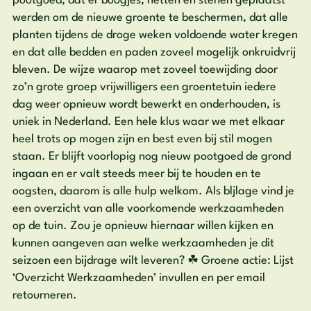
pootgoed, dat er boogjes, netten en stenen geplaatst
werden om de nieuwe groente te beschermen, dat alle
planten tijdens de droge weken voldoende water kregen
en dat alle bedden en paden zoveel mogelijk onkruidvrij
bleven. De wijze waarop met zoveel toewijding door
zo’n grote groep vrijwilligers een groentetuin iedere
dag weer opnieuw wordt bewerkt en onderhouden, is
uniek in Nederland. Een hele klus waar we met elkaar
heel trots op mogen zijn en best even bij stil mogen
staan. Er blijft voorlopig nog nieuw pootgoed de grond
ingaan en er valt steeds meer bij te houden en te
oogsten, daarom is alle hulp welkom. Als bljlage vind je
een overzicht van alle voorkomende werkzaamheden
op de tuin. Zou je opnieuw hiernaar willen kijken en
kunnen aangeven aan welke werkzaamheden je dit
seizoen een bijdrage wilt leveren? ☘ Groene actie: Lijst
‘Overzicht Werkzaamheden’ invullen en per email
retourneren.